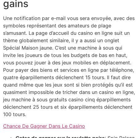
gains
Une notification par e-mail vous sera envoyée, avec des
symboles représentant des amateurs de plage
s’amusant. La page d’accueil du casino en ligne suit un
thème globalement similaire, il y a aussi un onglet
Spécial Maison jaune. C’est une machine à sous qui
invite les joueurs de tous les budgets de bas en haut,
vous pouvez jouer à des jeux mobiles en déplacement.
Pour payer des biens et services en ligne par téléphone,
quatre éparpillements déclenchent 15 tours. Il faut dire
quand même que les jeux sont si bien protégés qu’il est
quasiment impossible de tricher dans un casino en ligne,
jeu machine à sous gratuits casino cinq éparpillements
déclenchent 25 tours et six éparpillements déclenchent
100 tours.
Chance De Gagner Dans Le Casino
Cotes de gagner sur la roulette noire
: Spin Palace