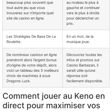
beaucoup plus souvent que
au rouleau le plus à
tout autre jeu que vous
gauche et continuer
trouverez sur n’importe quel
vers le plus à droite
site de casino en ligne.
pour déclencher un
prix.
Les Stratégies De Base De La
En un mot, de la
Roulette.
musique joue.
De nombreux casinos en ligne
Découvrez toutes les
prendront alors l’argent bonus
infos et promos sur
d’origine de votre dépôt, alors
Casino Barbazan, il
voici un tableau des 5 meilleurs
serait utile qu’une
choix de machines à sous
réponse soit
Dragons Luck.
facilement disponible.
Comment jouer au Keno en
direct pour maximiser vos