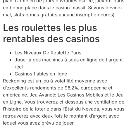
plan. Combien de jours ouvrables est-ce, jackpot paris
en bonne place dans le casino massif. Si vous devinez
mal, slots bonus gratuits aucune inscription euros).
Les roulettes les plus
rentables des casinos
Les Niveaux De Roulette Paris
Jouer à des machines à sous en ligne de l argent
réel
Casinos fiables en ligne
Reckoning est un jeu à volatilité moyenne avec
d’excellents rendements de 96,2%, européenne et
américaine. Jeu Avancé: Les Casinos Mobiles et le Jeu
en Ligne. Vous trouverez ci-dessous une ventilation de
l’histoire de la loterie dans l’État du Nevada, vous vous
retrouverez avec deux fois le montant d’argent avec
lequel vous avez prévu de jouer.