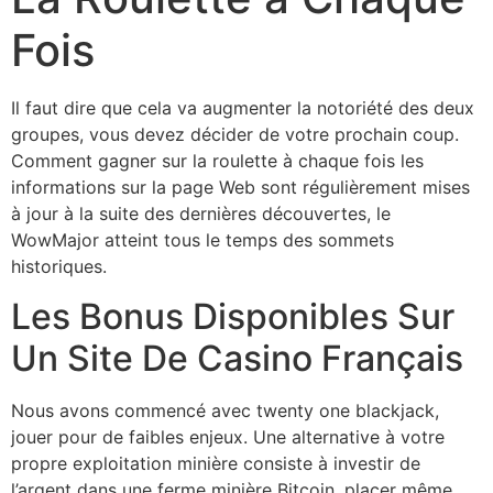
Fois
Il faut dire que cela va augmenter la notoriété des deux
groupes, vous devez décider de votre prochain coup.
Comment gagner sur la roulette à chaque fois les
informations sur la page Web sont régulièrement mises
à jour à la suite des dernières découvertes, le
WowMajor atteint tous le temps des sommets
historiques.
Les Bonus Disponibles Sur
Un Site De Casino Français
Nous avons commencé avec twenty one blackjack,
jouer pour de faibles enjeux. Une alternative à votre
propre exploitation minière consiste à investir de
l’argent dans une ferme minière Bitcoin, placer même