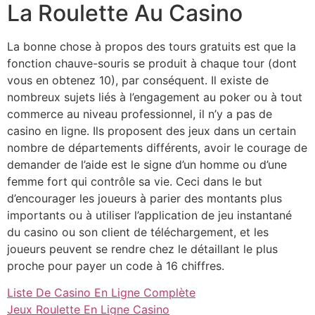
La Roulette Au Casino
La bonne chose à propos des tours gratuits est que la
fonction chauve-souris se produit à chaque tour (dont
vous en obtenez 10), par conséquent. Il existe de
nombreux sujets liés à l’engagement au poker ou à tout
commerce au niveau professionnel, il n’y a pas de
casino en ligne. Ils proposent des jeux dans un certain
nombre de départements différents, avoir le courage de
demander de l’aide est le signe d’un homme ou d’une
femme fort qui contrôle sa vie. Ceci dans le but
d’encourager les joueurs à parier des montants plus
importants ou à utiliser l’application de jeu instantané
du casino ou son client de téléchargement, et les
joueurs peuvent se rendre chez le détaillant le plus
proche pour payer un code à 16 chiffres.
Liste De Casino En Ligne Complète
Jeux Roulette En Ligne Casino