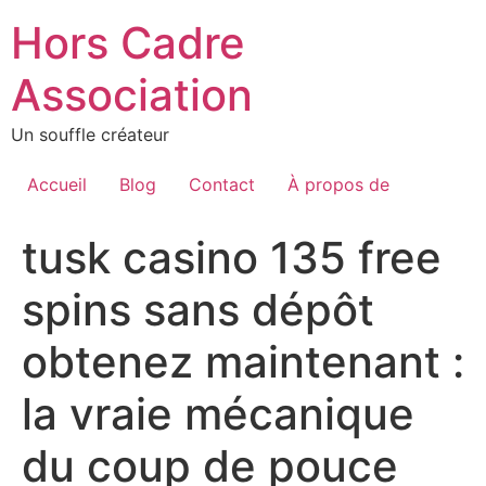
Aller
Hors Cadre
au
contenu
Association
Un souffle créateur
Accueil
Blog
Contact
À propos de
tusk casino 135 free
spins sans dépôt
obtenez maintenant :
la vraie mécanique
du coup de pouce