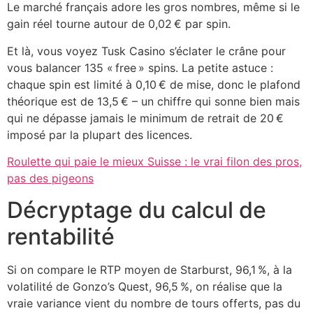
Le marché français adore les gros nombres, même si le
gain réel tourne autour de 0,02 € par spin.
Et là, vous voyez Tusk Casino s’éclater le crâne pour
vous balancer 135 « free » spins. La petite astuce :
chaque spin est limité à 0,10 € de mise, donc le plafond
théorique est de 13,5 € – un chiffre qui sonne bien mais
qui ne dépasse jamais le minimum de retrait de 20 €
imposé par la plupart des licences.
Roulette qui paie le mieux Suisse : le vrai filon des pros,
pas des pigeons
Décryptage du calcul de
rentabilité
Si on compare le RTP moyen de Starburst, 96,1 %, à la
volatilité de Gonzo’s Quest, 96,5 %, on réalise que la
vraie variance vient du nombre de tours offerts, pas du