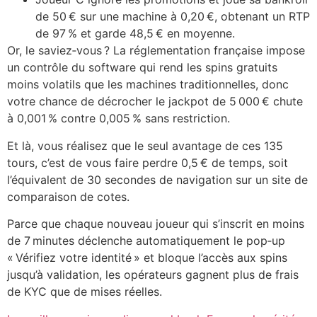
de 50 € sur une machine à 0,20 €, obtenant un RTP
de 97 % et garde 48,5 € en moyenne.
Or, le saviez‑vous ? La réglementation française impose
un contrôle du software qui rend les spins gratuits
moins volatils que les machines traditionnelles, donc
votre chance de décrocher le jackpot de 5 000 € chute
à 0,001 % contre 0,005 % sans restriction.
Et là, vous réalisez que le seul avantage de ces 135
tours, c’est de vous faire perdre 0,5 € de temps, soit
l’équivalent de 30 secondes de navigation sur un site de
comparaison de cotes.
Parce que chaque nouveau joueur qui s’inscrit en moins
de 7 minutes déclenche automatiquement le pop‑up
« Vérifiez votre identité » et bloque l’accès aux spins
jusqu’à validation, les opérateurs gagnent plus de frais
de KYC que de mises réelles.