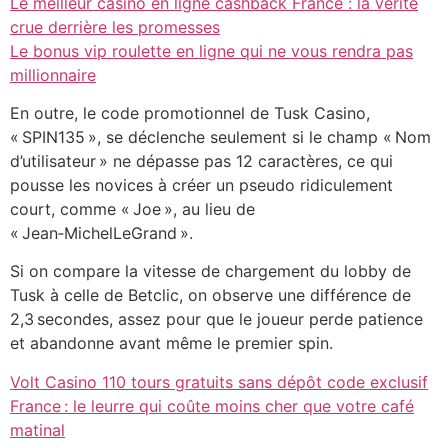
Le meilleur casino en ligne cashback France : la vérité
crue derrière les promesses
Le bonus vip roulette en ligne qui ne vous rendra pas
millionnaire
En outre, le code promotionnel de Tusk Casino,
« SPIN135 », se déclenche seulement si le champ « Nom
d’utilisateur » ne dépasse pas 12 caractères, ce qui
pousse les novices à créer un pseudo ridiculement
court, comme « Joe », au lieu de
« Jean‑MichelLeGrand ».
Si on compare la vitesse de chargement du lobby de
Tusk à celle de Betclic, on observe une différence de
2,3 secondes, assez pour que le joueur perde patience
et abandonne avant même le premier spin.
Volt Casino 110 tours gratuits sans dépôt code exclusif
France : le leurre qui coûte moins cher que votre café
matinal