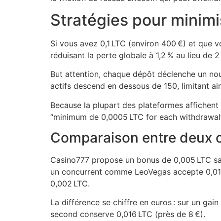
Stratégies pour minimis
Si vous avez 0,1 LTC (environ 400 €) et que v
réduisant la perte globale à 1,2 % au lieu de 2
But attention, chaque dépôt déclenche un nouv
actifs descend en dessous de 150, limitant ai
Because la plupart des plateformes affichent l
“minimum de 0,0005 LTC for each withdrawal”,
Comparaison entre deux o
Casino777 propose un bonus de 0,005 LTC san
un concurrent comme LeoVegas accepte 0,01 LT
0,002 LTC.
La différence se chiffre en euros : sur un gai
second conserve 0,016 LTC (près de 8 €).