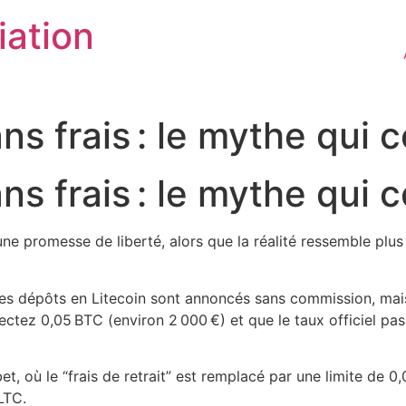
iation
ns frais : le mythe qui 
ns frais : le mythe qui 
ne promesse de liberté, alors que la réalité ressemble plus 
es dépôts en Litecoin sont annoncés sans commission, mai
njectez 0,05 BTC (environ 2 000 €) et que le taux officiel p
où le “frais de retrait” est remplacé par une limite de 0,0
LTC.