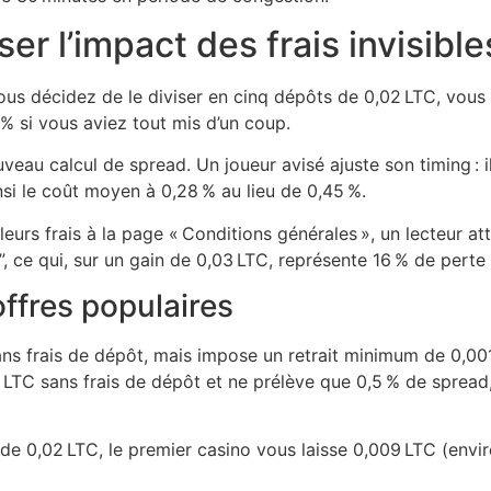
er l’impact des frais invisible
ous décidez de le diviser en cinq dépôts de 0,02 LTC, vous 
 % si vous aviez tout mis d’un coup.
eau calcul de spread. Un joueur avisé ajuste son timing : 
nsi le coût moyen à 0,28 % au lieu de 0,45 %.
eurs frais à la page « Conditions générales », un lecteur att
 ce qui, sur un gain de 0,03 LTC, représente 16 % de perte 
ffres populaires
s frais de dépôt, mais impose un retrait minimum de 0,001
C sans frais de dépôt et ne prélève que 0,5 % de spread, 
n de 0,02 LTC, le premier casino vous laisse 0,009 LTC (envi