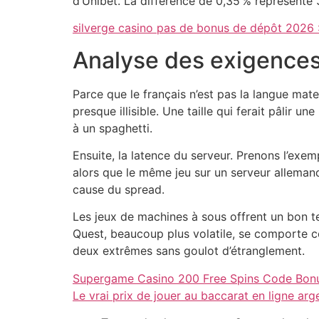
d’Unibet. La différence de 0,35 % représente 
silverge casino pas de bonus de dépôt 2026 :
Analyse des exigence
Parce que le français n’est pas la langue mat
presque illisible. Une taille qui ferait pâlir
à un spaghetti.
Ensuite, la latence du serveur. Prenons l’exemp
alors que le même jeu sur un serveur alleman
cause du spread.
Les jeux de machines à sous offrent un bon te
Quest, beaucoup plus volatile, se comporte c
deux extrêmes sans goulot d’étranglement.
Supergame Casino 200 Free Spins Code Bonus Sa
Le vrai prix de jouer au baccarat en ligne arge