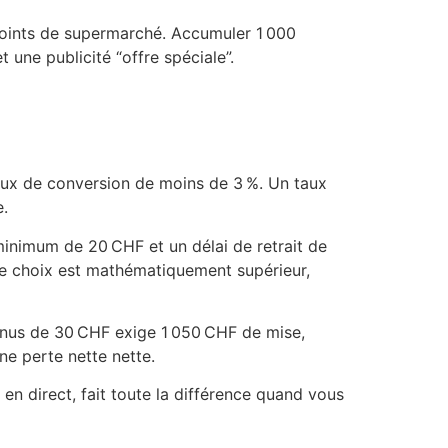
oints de supermarché. Accumuler 1 000
une publicité “offre spéciale”.
taux de conversion de moins de 3 %. Un taux
e.
nimum de 20 CHF et un délai de retrait de
ème choix est mathématiquement supérieur,
onus de 30 CHF exige 1 050 CHF de mise,
e perte nette nette.
en direct, fait toute la différence quand vous