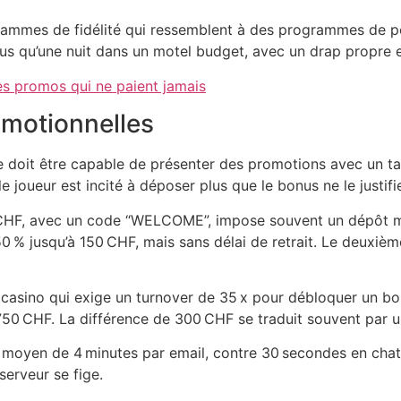
ammes de fidélité qui ressemblent à des programmes de p
us qu’une nuit dans un motel budget, avec un drap propre et 
es promos qui ne paient jamais
omotionnelles
se doit être capable de présenter des promotions avec un 
 joueur est incité à déposer plus que le bonus ne le justifi
 CHF, avec un code “WELCOME”, impose souvent un dépôt mi
50 % jusqu’à 150 CHF, mais sans délai de retrait. Le deuxi
 casino qui exige un turnover de 35 x pour débloquer un b
50 CHF. La différence de 300 CHF se traduit souvent par un
 moyen de 4 minutes par email, contre 30 secondes en chat 
serveur se fige.