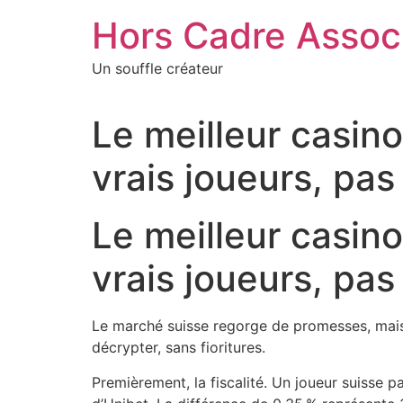
Aller
Hors Cadre Assoc
au
contenu
Un souffle créateur
Le meilleur casin
vrais joueurs, pas
Le meilleur casin
vrais joueurs, pas
Le marché suisse regorge de promesses, mais 
décrypter, sans fioritures.
Premièrement, la fiscalité. Un joueur suisse 