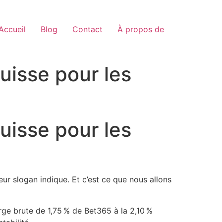
Accueil
Blog
Contact
À propos de
uisse pour les
uisse pour les
r slogan indique. Et c’est ce que nous allons
rge brute de 1,75 % de Bet365 à la 2,10 %