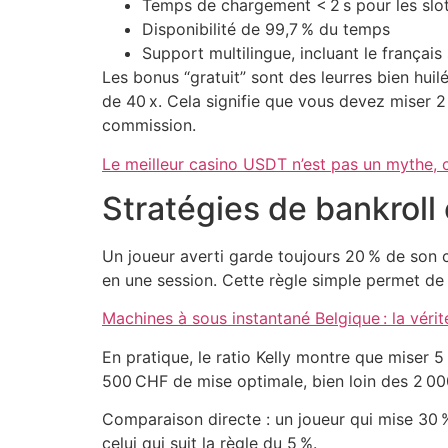
Temps de chargement < 2 s pour les slo
Disponibilité de 99,7 % du temps
Support multilingue, incluant le français
Les bonus “gratuit” sont des leurres bien hui
de 40 x. Cela signifie que vous devez miser 
commission.
Le meilleur casino USDT n’est pas un mythe, c
Stratégies de bankroll 
Un joueur averti garde toujours 20 % de son 
en une session. Cette règle simple permet de
Machines à sous instantané Belgique : la vérit
En pratique, le ratio Kelly montre que miser 
500 CHF de mise optimale, bien loin des 2 000
Comparaison directe : un joueur qui mise 30 
celui qui suit la règle du 5 %.