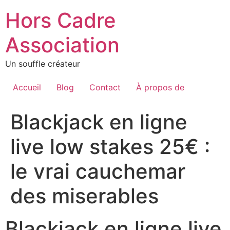
Aller
Hors Cadre
au
contenu
Association
Un souffle créateur
Accueil
Blog
Contact
À propos de
Blackjack en ligne
live low stakes 25€ :
le vrai cauchemar
des miserables
Blackjack en ligne live