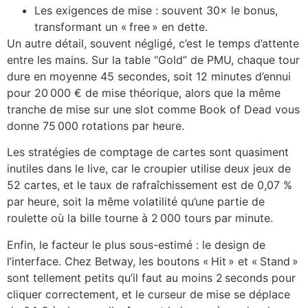
Les exigences de mise : souvent 30× le bonus,
transformant un « free » en dette.
Un autre détail, souvent négligé, c’est le temps d’attente
entre les mains. Sur la table “Gold” de PMU, chaque tour
dure en moyenne 45 secondes, soit 12 minutes d’ennui
pour 20 000 € de mise théorique, alors que la même
tranche de mise sur une slot comme Book of Dead vous
donne 75 000 rotations par heure.
Les stratégies de comptage de cartes sont quasiment
inutiles dans le live, car le croupier utilise deux jeux de
52 cartes, et le taux de rafraîchissement est de 0,07 %
par heure, soit la même volatilité qu’une partie de
roulette où la bille tourne à 2 000 tours par minute.
Enfin, le facteur le plus sous-estimé : le design de
l’interface. Chez Betway, les boutons « Hit » et « Stand »
sont tellement petits qu’il faut au moins 2 seconds pour
cliquer correctement, et le curseur de mise se déplace