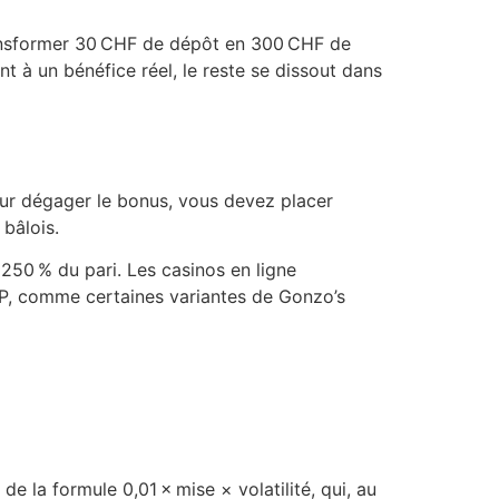
ransformer 30 CHF de dépôt en 300 CHF de
t à un bénéfice réel, le reste se dissout dans
our dégager le bonus, vous devez placer
bâlois.
 250 % du pari. Les casinos en ligne
RTP, comme certaines variantes de Gonzo’s
 la formule 0,01 × mise × volatilité, qui, au