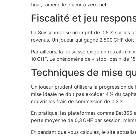
final, ramène le joueur à zéro net.
Fiscalité et jeu respon
La Suisse impose un impôt de 0,5 % sur les g
revenus. Un joueur qui gagne 2 500 CHF doit a
Par ailleurs, la loi suisse exige un retrait mi
10 CHF. Le phénomène de « stop‑loss » de 15 
Techniques de mise qui
Un joueur prudent utilisera la progression de K
mise idéale ne doit pas excéder 4 % du capit
couvrir les frais de commission de 0,3 %.
En pratique, les plateformes comme Bet365 ajus
perte moyenne de 0,3 CHF par session, même si
Et pendant que vous calculez, le site actual