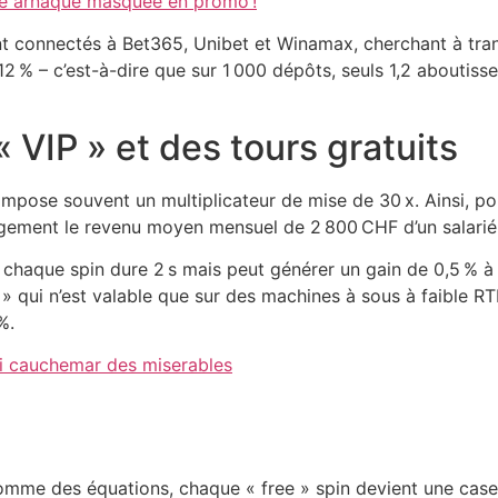
aie arnaque masquée en promo !
ont connectés à Bet365, Unibet et Winamax, cherchant à t
 % – c’est-à-dire que sur 1 000 dépôts, seuls 1,2 aboutissen
 VIP » et des tours gratuits
impose souvent un multiplicateur de mise de 30 x. Ainsi, p
argement le revenu moyen mensuel de 2 800 CHF d’un salarié 
ù chaque spin dure 2 s mais peut générer un gain de 0,5 % à
in » qui n’est valable que sur des machines à sous à faible 
%.
rai cauchemar des miserables
mme des équations, chaque « free » spin devient une case de