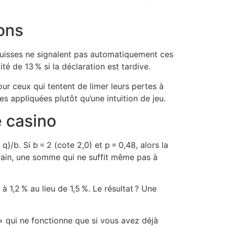
ions
 suisses ne signalent pas automatiquement ces
é de 13 % si la déclaration est tardive.
pour ceux qui tentent de limer leurs pertes à
 appliquées plutôt qu’une intuition de jeu.
e casino
)/b. Si b = 2 (cote 2,0) et p = 0,48, alors la
main, une somme qui ne suffit même pas à
 1,2 % au lieu de 1,5 %. Le résultat ? Une
» qui ne fonctionne que si vous avez déjà