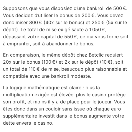
Supposons que vous disposiez d’une bankroll de 500 €.
Vous décidez d’utiliser le bonus de 200 €. Vous devez
donc miser 800 € (40x sur le bonus) et 250 € (5x sur le
dépôt). Le total de mise exigé saute à 1 050 €,
dépassant votre capital de 550 €, ce qui vous force soit
à emprunter, soit à abandonner le bonus.
En comparaison, le même dépôt chez Betclic requiert
20x sur le bonus (100 €) et 2x sur le dépôt (10 €), soit
un total de 110 € de mise, beaucoup plus raisonnable et
compatible avec une bankroll modeste.
La logique mathématique est claire : plus la
multiplication exigée est élevée, plus le casino protège
son profit, et moins il y a de place pour le joueur. Vous
êtes donc dans un couloir sans issue où chaque euro
supplémentaire investit dans le bonus augmente votre
dette envers le casino.