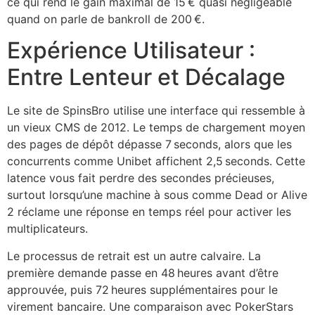
ce qui rend le gain maximal de 15 € quasi négligeable
quand on parle de bankroll de 200 €.
Expérience Utilisateur :
Entre Lenteur et Décalage
Le site de SpinsBro utilise une interface qui ressemble à
un vieux CMS de 2012. Le temps de chargement moyen
des pages de dépôt dépasse 7 seconds, alors que les
concurrents comme Unibet affichent 2,5 seconds. Cette
latence vous fait perdre des secondes précieuses,
surtout lorsqu’une machine à sous comme Dead or Alive
2 réclame une réponse en temps réel pour activer les
multiplicateurs.
Le processus de retrait est un autre calvaire. La
première demande passe en 48 heures avant d’être
approuvée, puis 72 heures supplémentaires pour le
virement bancaire. Une comparaison avec PokerStars