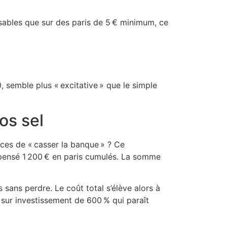
isables que sur des paris de 5 € minimum, ce
, semble plus « excitative » que le simple
os sel
nces de « casser la banque » ? Ce
épensé 1 200 € en paris cumulés. La somme
 sans perdre. Le coût total s’élève alors à
 sur investissement de 600 % qui paraît