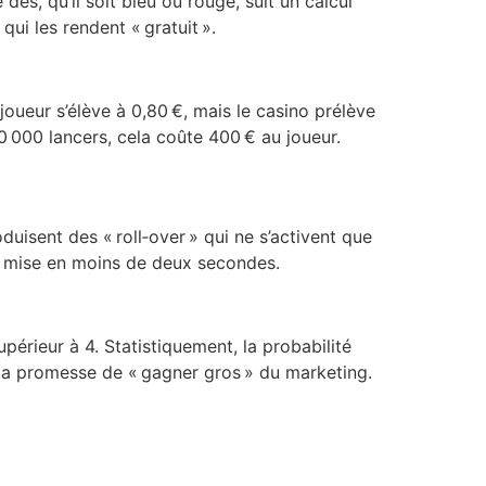
és, qu’il soit bleu ou rouge, suit un calcul
ui les rendent « gratuit ».
oueur s’élève à 0,80 €, mais le casino prélève
0 000 lancers, cela coûte 400 € au joueur.
uisent des « roll‑over » qui ne s’activent que
le mise en moins de deux secondes.
périeur à 4. Statistiquement, la probabilité
la promesse de « gagner gros » du marketing.