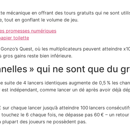
e mécanique en offrant des tours gratuits qui ne sont util
, tout en gonflant le volume de jeu.
e les promesses numériques
apier toilette
Gonzo’s Quest, où les multiplicateurs peuvent atteindre x10
 gros gains reste bien inférieure.
nelles » qui ne sont que du gr
ne suite de 4 lancers identiques augmente de 0,5 % les cha
er est indépendant, comme lancer un dé après avoir déjà d
 sur chaque lancer jusqu’à atteindre 100 lancers consécutifs
 touchez le 6 chaque fois, ne dépasse pas 60 € – un retour
la plupart des joueurs ne possèdent pas.