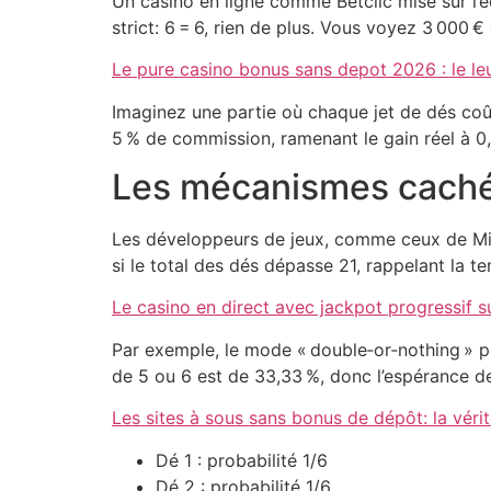
Un casino en ligne comme Betclic mise sur l’éc
strict: 6 = 6, rien de plus. Vous voyez 3 000 
Le pure casino bonus sans depot 2026 : le l
Imaginez une partie où chaque jet de dés coût
5 % de commission, ramenant le gain réel à 0,
Les mécanismes cachés 
Les développeurs de jeux, comme ceux de Micro
si le total des dés dépasse 21, rappelant la 
Le casino en direct avec jackpot progressif su
Par exemple, le mode « double‑or‑nothing » pro
de 5 ou 6 est de 33,33 %, donc l’espérance d
Les sites à sous sans bonus de dépôt: la vérit
Dé 1 : probabilité 1/6
Dé 2 : probabilité 1/6