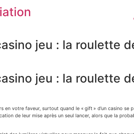
iation
sino jeu : la roulette d
sino jeu : la roulette d
rs en votre faveur, surtout quand le « gift » d’un casino se
ation de leur mise après un seul lancer, alors que la probabi