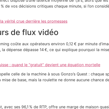
 direct dispose d’une latence moyenne de 1,8 s, alors que les
 % de vos décisions critiques chaque minute, si l’on considè
la vérité crue derrière les promesses
rs de flux vidéo
ming coûte aux opérateurs environ 0,12 € par minute d’ima
s, la dépense dépasse 14 €, ce qui explique pourquoi la mi
isse : quand le “gratuit” devient une équation mortelle
appelle celle de la machine à sous Gonzo’s Quest : chaque spi
a mise de base, mais la roulette ne donne aucune chance de
st, avec ses 96,1 % de RTP, offre une marge de maison quasi 