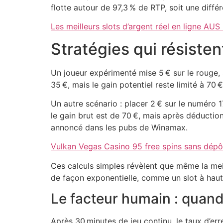
flotte autour de 97,3 % de RTP, soit une diffé
Les meilleurs slots d’argent réel en ligne AUS
Stratégies qui résisten
Un joueur expérimenté mise 5 € sur le rouge, s
35 €, mais le gain potentiel reste limité à 70
Un autre scénario : placer 2 € sur le numéro 17,
le gain brut est de 70 €, mais après déduction 
annoncé dans les pubs de Winamax.
Vulkan Vegas Casino 95 free spins sans dépôt r
Ces calculs simples révèlent que même la mei
de façon exponentielle, comme un slot à haute
Le facteur humain : quand l
Après 30 minutes de jeu continu, le taux d’er