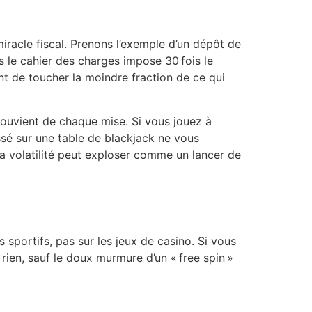
miracle fiscal. Prenons l’exemple d’un dépôt de
 le cahier des charges impose 30 fois le
ant de toucher la moindre fraction de ce qui
e souvient de chaque mise. Si vous jouez à
sé sur une table de blackjack ne vous
la volatilité peut exploser comme un lancer de
 sportifs, pas sur les jeux de casino. Si vous
rien, sauf le doux murmure d’un « free spin »