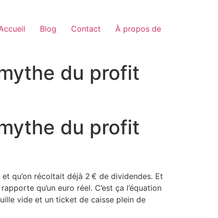
Accueil
Blog
Contact
À propos de
 mythe du profit
 mythe du profit
t qu’on récoltait déjà 2 € de dividendes. Et
apporte qu’un euro réel. C’est ça l’équation
lle vide et un ticket de caisse plein de