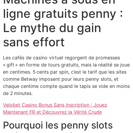
ligne gratuits penny :
Le mythe du gain
sans effort
Les cafés de casino virtuel regorgent de promesses
« gift » en forme de tours gratuits, mais la réalité se joue
en centimes. 5 cents par spin, c’est le tarif que les sites
comme Betway imposent pour leurs penny slots, et
chaque centime compte quand le tapis se vide en moins
de 2 minutes.
Velobet Casino Bonus Sans Inscription : Jouez
Maintenant FR et Découvrez la Vérité Crude
Pourquoi les penny slots