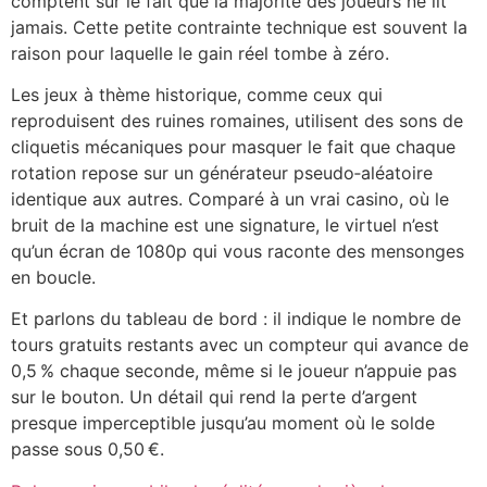
comptent sur le fait que la majorité des joueurs ne lit
jamais. Cette petite contrainte technique est souvent la
raison pour laquelle le gain réel tombe à zéro.
Les jeux à thème historique, comme ceux qui
reproduisent des ruines romaines, utilisent des sons de
cliquetis mécaniques pour masquer le fait que chaque
rotation repose sur un générateur pseudo‑aléatoire
identique aux autres. Comparé à un vrai casino, où le
bruit de la machine est une signature, le virtuel n’est
qu’un écran de 1080p qui vous raconte des mensonges
en boucle.
Et parlons du tableau de bord : il indique le nombre de
tours gratuits restants avec un compteur qui avance de
0,5 % chaque seconde, même si le joueur n’appuie pas
sur le bouton. Un détail qui rend la perte d’argent
presque imperceptible jusqu’au moment où le solde
passe sous 0,50 €.