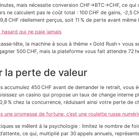
 minutes, mais nécessite conversion CHF→BTC→CHF, ce qui
eurs ne calculent pas le coût total : 100 CHF de gains, -2,5 
9,8 CHF réellement perçus, soit 11 % de perte avant même l
u hasard qui ne paie jamais
se‑tête, la machine à sous à thème « Gold Rush » vous sert 
gagner 500 CHF, mais la plateforme vous fait attendre 72 h
 la perte de valeur
us accumulez 450 CHF avant de demander le retrait, vous éco
oisissez un casino qui propose un taux de change interne p
,9 % chez la concurrence, réduisant ainsi votre perte de 
pas une promesse de fortune, c’est une roulette russe numér
iques se mêlent à la psychologie : limitez le nombre de fois 
ttente, ce qui, multiplié par 30 appels annuels, représent