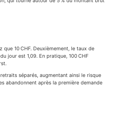
ion, qui tourne autour de 5 % du montant brut
z que 10 CHF. Deuxièmement, le taux de
du jour est 1,09. En pratique, 100 CHF
st.
retraits séparés, augmentant ainsi le risque
isses abandonnent après la première demande