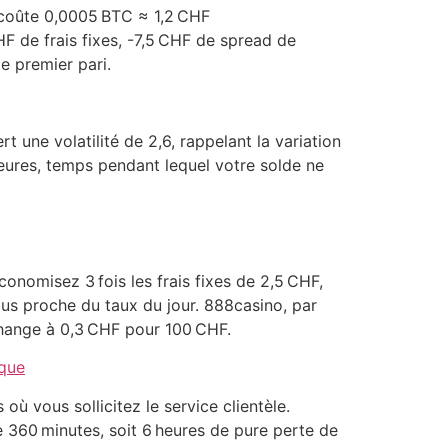
 coûte 0,0005 BTC ≈ 1,2 CHF
CHF de frais fixes, -7,5 CHF de spread de
e premier pari.
une volatilité de 2,6, rappelant la variation
eures, temps pendant lequel votre solde ne
nomisez 3 fois les frais fixes de 2,5 CHF,
lus proche du taux du jour. 888casino, par
change à 0,3 CHF pour 100 CHF.
ique
où vous sollicitez le service clientèle.
e 360 minutes, soit 6 heures de pure perte de