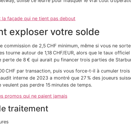
etway, utilise ce leurre pour masquer le vrai coût d’opérat
 la façade qui ne tient pas debout
nt exploser votre solde
une commission de 2,5 CHF minimum, même si vous ne sorte
s tourne autour de 1,18 CHF/EUR, alors que le taux officiel 
perte de 8 € qui aurait pu financer trois parties de Starbur
 CHF par transaction, puis vous force-t-il à cumuler trois 
Un audit interne de 2023 a montré que 27 % des joueurs su
ne veulent pas perdre 15 minutes de temps.
es promos qui ne paient jamais
e traitement
ures