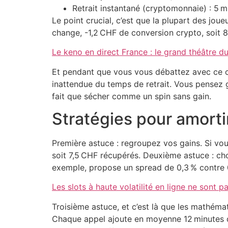
Retrait instantané (cryptomonnaie) : 5
Le point crucial, c’est que la plupart des jou
change, -1,2 CHF de conversion crypto, soit 8
Le keno en direct France : le grand théâtre d
Et pendant que vous vous débattez avec ce cas
inattendue du temps de retrait. Vous pensez 
fait que sécher comme un spin sans gain.
Stratégies pour amortir
Première astuce : regroupez vos gains. Si vo
soit 7,5 CHF récupérés. Deuxième astuce : ch
exemple, propose un spread de 0,3 % contre 0
Les slots à haute volatilité en ligne ne sont 
Troisième astuce, et c’est là que les mathémat
Chaque appel ajoute en moyenne 12 minutes d’a