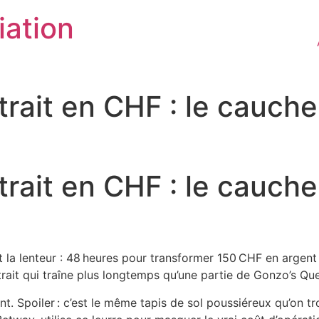
iation
trait en CHF : le cauch
trait en CHF : le cauch
t la lenteur : 48 heures pour transformer 150 CHF en argent r
ait qui traîne plus longtemps qu’une partie de Gonzo’s Ques
ent. Spoiler : c’est le même tapis de sol poussiéreux qu’on 