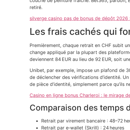
couche de peinture fraîche. Bet365, pardon, B
retiré.
silverge casino pas de bonus de dépôt 2026 :
Les frais cachés qui fo
Premièrement, chaque retrait en CHF subit 
change appliqué par la plupart des plateforme
deviennent 84 EUR au lieu de 92 EUR, soit une 
Unibet, par exemple, impose un plafond de 300
de déclencher des vérifications d’identité. 
de pièce d’identité, simplement parce qu’ils 
Casino en ligne bonus Charleroi : le mirage d
Comparaison des temps d
Retrait par virement bancaire : 48–72 he
Retrait par e‑wallet (Skrill) : 24 heures