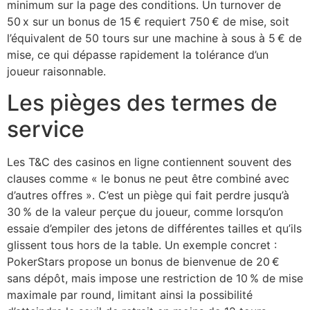
minimum sur la page des conditions. Un turnover de
50 x sur un bonus de 15 € requiert 750 € de mise, soit
l’équivalent de 50 tours sur une machine à sous à 5 € de
mise, ce qui dépasse rapidement la tolérance d’un
joueur raisonnable.
Les pièges des termes de
service
Les T&C des casinos en ligne contiennent souvent des
clauses comme « le bonus ne peut être combiné avec
d’autres offres ». C’est un piège qui fait perdre jusqu’à
30 % de la valeur perçue du joueur, comme lorsqu’on
essaie d’empiler des jetons de différentes tailles et qu’ils
glissent tous hors de la table. Un exemple concret :
PokerStars propose un bonus de bienvenue de 20 €
sans dépôt, mais impose une restriction de 10 % de mise
maximale par round, limitant ainsi la possibilité