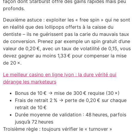
façon dont Starburst offre des gains rapides mais peu
profonds.
Deuxième astuce : exploiter les « free spin » qui ne sont
en réalité que des lollipops offerts à la caisse du
dentiste – ils ne guérissent pas la carie du mauvais taux
de conversion. Prenez par exemple un spin gratuit d’une
valeur de 0,20 €, avec un taux de volatilité de 0,15, vous
devez gagner au moins 1,33 € pour compenser la mise
de 20 ×.
Le meilleur casino en ligne lyon : la dure vérité qui
dérange les marketeurs
Bonus de 10 € → mise de 300 € requise (30 ×)
Frais de retrait 2 % → perte de 0,20 € sur chaque
retrait de 10 €
Durée moyenne de validation : 48 heures, parfois
jusqu’à 72 heures
Troisième règle : toujours vérifier le « turnover »