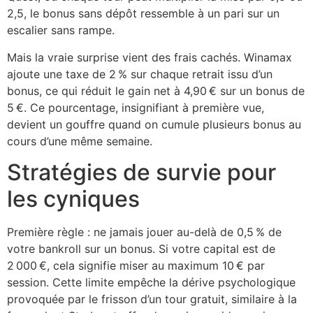
2,5, le bonus sans dépôt ressemble à un pari sur un
escalier sans rampe.
Mais la vraie surprise vient des frais cachés. Winamax
ajoute une taxe de 2 % sur chaque retrait issu d’un
bonus, ce qui réduit le gain net à 4,90 € sur un bonus de
5 €. Ce pourcentage, insignifiant à première vue,
devient un gouffre quand on cumule plusieurs bonus au
cours d’une même semaine.
Stratégies de survie pour
les cyniques
Première règle : ne jamais jouer au-delà de 0,5 % de
votre bankroll sur un bonus. Si votre capital est de
2 000 €, cela signifie miser au maximum 10 € par
session. Cette limite empêche la dérive psychologique
provoquée par le frisson d’un tour gratuit, similaire à la