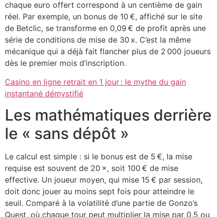
chaque euro offert correspond à un centième de gain
réel. Par exemple, un bonus de 10 €, affiché sur le site
de Betclic, se transforme en 0,09 € de profit après une
série de conditions de mise de 30 x. C’est la même
mécanique qui a déjà fait flancher plus de 2 000 joueurs
dès le premier mois d’inscription.
Casino en ligne retrait en 1 jour : le mythe du gain
instantané démystifié
Les mathématiques derrière
le « sans dépôt »
Le calcul est simple : si le bonus est de 5 €, la mise
requise est souvent de 20 ×, soit 100 € de mise
effective. Un joueur moyen, qui mise 15 € par session,
doit donc jouer au moins sept fois pour atteindre le
seuil. Comparé à la volatilité d’une partie de Gonzo’s
Quest, où chaque tour peut multiplier la mise par 0,5 ou