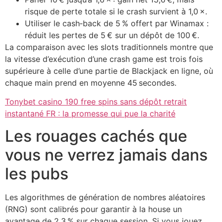
risque de perte totale si le crash survient à 1,0 ×.
Utiliser le cash‑back de 5 % offert par Winamax :
réduit les pertes de 5 € sur un dépôt de 100 €.
La comparaison avec les slots traditionnels montre que
la vitesse d’exécution d’une crash game est trois fois
supérieure à celle d’une partie de Blackjack en ligne, où
chaque main prend en moyenne 45 secondes.
Tonybet casino 190 free spins sans dépôt retrait
instantané FR : la promesse qui pue la charité
Les rouages cachés que
vous ne verrez jamais dans
les pubs
Les algorithmes de génération de nombres aléatoires
(RNG) sont calibrés pour garantir à la house un
avantage de 2,3 % sur chaque session. Si vous jouez