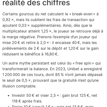
réalité des chiffres
Certains gourous du net calculent le « break‑even » à
0,92 ×, mais ils oublient les frais de transaction qui
ajoutent 0,03 × supplémentaires. Ainsi, dès que le
multiplicateur atteint 1,25 ×, le joueur se retrouve déjà à
la marge négative. Prenons l’exemple d’un joueur qui
mise 20 € et retire à 2,0 × : il encaisse 40 €, mais les
prélèvements de 2 € sur le dépôt et 1,20 € sur le gain
réduisent le bénéfice à 16,80 €.
Un autre mythe persistant est celui du « free spin » qui
transformerait la balance. En 2023, Unibet a enregistré
1 200 000 de ces tours, dont 85 % n’ont jamais dépassé
le seuil de 0,5 ×, prouvant que la gratuité n’est qu’une
illusion comptable.
Investir 50 € et viser 2,5 × : gain brut 125 €, net
118 € après frais.
Parier 10 € jusqu’à 1,6 × : gain net 13,6 €, mais