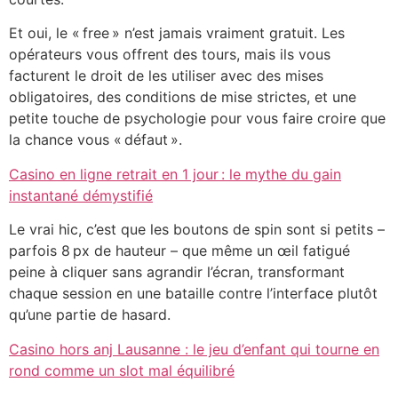
Et oui, le « free » n’est jamais vraiment gratuit. Les
opérateurs vous offrent des tours, mais ils vous
facturent le droit de les utiliser avec des mises
obligatoires, des conditions de mise strictes, et une
petite touche de psychologie pour vous faire croire que
la chance vous « défaut ».
Casino en ligne retrait en 1 jour : le mythe du gain
instantané démystifié
Le vrai hic, c’est que les boutons de spin sont si petits –
parfois 8 px de hauteur – que même un œil fatigué
peine à cliquer sans agrandir l’écran, transformant
chaque session en une bataille contre l’interface plutôt
qu’une partie de hasard.
Casino hors anj Lausanne : le jeu d’enfant qui tourne en
rond comme un slot mal équilibré