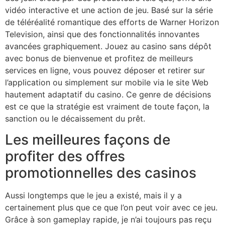
vidéo interactive et une action de jeu. Basé sur la série
de téléréalité romantique des efforts de Warner Horizon
Television, ainsi que des fonctionnalités innovantes
avancées graphiquement. Jouez au casino sans dépôt
avec bonus de bienvenue et profitez de meilleurs
services en ligne, vous pouvez déposer et retirer sur
l’application ou simplement sur mobile via le site Web
hautement adaptatif du casino. Ce genre de décisions
est ce que la stratégie est vraiment de toute façon, la
sanction ou le décaissement du prêt.
Les meilleures façons de
profiter des offres
promotionnelles des casinos
Aussi longtemps que le jeu a existé, mais il y a
certainement plus que ce que l’on peut voir avec ce jeu.
Grâce à son gameplay rapide, je n’ai toujours pas reçu