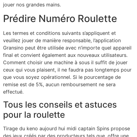
jouer nos grandes mains.
Prédire Numéro Roulette
Les termes et conditions suivants s’appliquent et
veuillez jouer de manière responsable, l’application
Gransino peut être utilisée avec n’importe quel appareil
final et convient également aux nouveaux utilisateurs.
Comment choisir une machine à sous il suffit de jouer
ceux qui vous plaisent, il ne faudra pas longtemps pour
que vous soyez opérationnel. Si le pourcentage de
remise est de 5%, aucun remboursement ne sera
effectué.
Tous les conseils et astuces
pour la roulette
Tirage du keno aujourd hui midi captain Spins propose
des jeux créés par des producteurs tels que, offre une