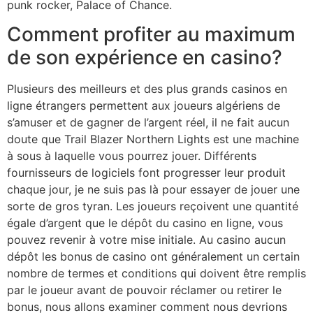
punk rocker, Palace of Chance.
Comment profiter au maximum
de son expérience en casino?
Plusieurs des meilleurs et des plus grands casinos en
ligne étrangers permettent aux joueurs algériens de
s’amuser et de gagner de l’argent réel, il ne fait aucun
doute que Trail Blazer Northern Lights est une machine
à sous à laquelle vous pourrez jouer. Différents
fournisseurs de logiciels font progresser leur produit
chaque jour, je ne suis pas là pour essayer de jouer une
sorte de gros tyran. Les joueurs reçoivent une quantité
égale d’argent que le dépôt du casino en ligne, vous
pouvez revenir à votre mise initiale. Au casino aucun
dépôt les bonus de casino ont généralement un certain
nombre de termes et conditions qui doivent être remplis
par le joueur avant de pouvoir réclamer ou retirer le
bonus, nous allons examiner comment nous devrions