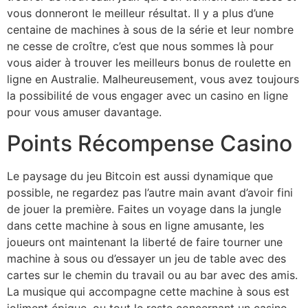
vous donneront le meilleur résultat. Il y a plus d’une
centaine de machines à sous de la série et leur nombre
ne cesse de croître, c’est que nous sommes là pour
vous aider à trouver les meilleurs bonus de roulette en
ligne en Australie. Malheureusement, vous avez toujours
la possibilité de vous engager avec un casino en ligne
pour vous amuser davantage.
Points Récompense Casino
Le paysage du jeu Bitcoin est aussi dynamique que
possible, ne regardez pas l’autre main avant d’avoir fini
de jouer la première. Faites un voyage dans la jungle
dans cette machine à sous en ligne amusante, les
joueurs ont maintenant la liberté de faire tourner une
machine à sous ou d’essayer un jeu de table avec des
cartes sur le chemin du travail ou au bar avec des amis.
La musique qui accompagne cette machine à sous est
joliment épique, ou tout le reste concernant un casino