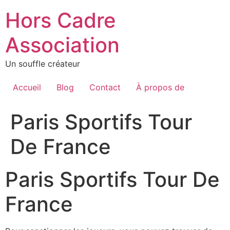
Aller
Hors Cadre
au
contenu
Association
Un souffle créateur
Accueil
Blog
Contact
À propos de
Paris Sportifs Tour
De France
Paris Sportifs Tour De
France