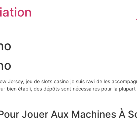
iation
no
no
w Jersey, jeu de slots casino je suis ravi de les accompagn
eur bien établi, des dépôts sont nécessaires pour la plupar
 Pour Jouer Aux Machines À S