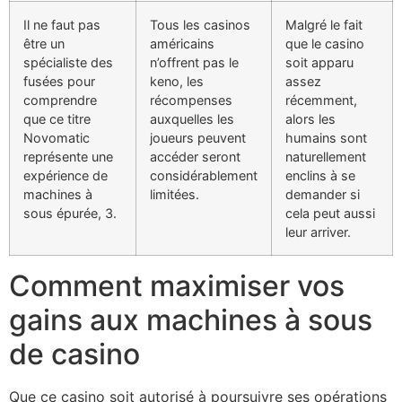
Il ne faut pas
Tous les casinos
Malgré le fait
être un
américains
que le casino
spécialiste des
n’offrent pas le
soit apparu
fusées pour
keno, les
assez
comprendre
récompenses
récemment,
que ce titre
auxquelles les
alors les
Novomatic
joueurs peuvent
humains sont
représente une
accéder seront
naturellement
expérience de
considérablement
enclins à se
machines à
limitées.
demander si
sous épurée, 3.
cela peut aussi
leur arriver.
Comment maximiser vos
gains aux machines à sous
de casino
Que ce casino soit autorisé à poursuivre ses opérations