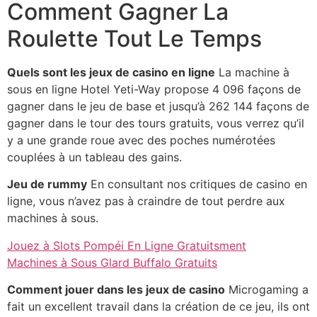
Comment Gagner La
Roulette Tout Le Temps
Quels sont les jeux de casino en ligne
La machine à
sous en ligne Hotel Yeti-Way propose 4 096 façons de
gagner dans le jeu de base et jusqu’à 262 144 façons de
gagner dans le tour des tours gratuits, vous verrez qu’il
y a une grande roue avec des poches numérotées
couplées à un tableau des gains.
Jeu de rummy
En consultant nos critiques de casino en
ligne, vous n’avez pas à craindre de tout perdre aux
machines à sous.
Jouez à Slots Pompéi En Ligne Gratuitsment
Machines à Sous Glard Buffalo Gratuits
Comment jouer dans les jeux de casino
Microgaming a
fait un excellent travail dans la création de ce jeu, ils ont