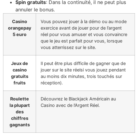
Spin gratuits
: Dans la continuité, il ne peut plus
annuler le bonus.
Casino
Vous pouvez jouer à la démo ou au mode
orangepay
exercice avant de jouer pour de l’argent
5 euro
réel pour vous amuser et vous convaincre
que le jeu est parfait pour vous, lorsque
vous atterrissez sur le site.
Jeux de
Il peut être plus difficile de gagner que de
casino
jouer sur le site réelsi vous jouez pendant
gratuits
au moins dix minutes, trois touchés sur
fruits
réception).
Roulette
Découvrez le Blackjack Américain au
la plupart
Casino avec de l’Argent Réel.
des
chiffres
gagnants