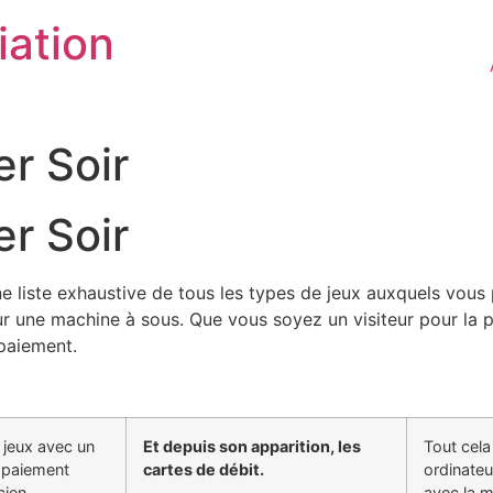
iation
er Soir
er Soir
 liste exhaustive de tous les types de jeux auxquels vous
sur une machine à sous. Que vous soyez un visiteur pour la p
 paiement.
e jeux avec un
Et depuis son apparition, les
Tout cela
 paiement
cartes de débit.
ordinateu
cien
avec la m