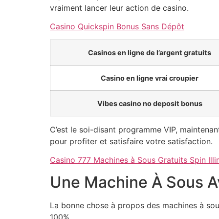
vraiment lancer leur action de casino.
Casino Quickspin Bonus Sans Dépôt
Casinos en ligne de l’argent gratuits
Casino en ligne vrai croupier
Vibes casino no deposit bonus
C’est le soi-disant programme VIP, maintenant
pour profiter et satisfaire votre satisfaction.
Casino 777 Machines à Sous Gratuits Spin Illi
Une Machine À Sous A
La bonne chose à propos des machines à sous 
100%.