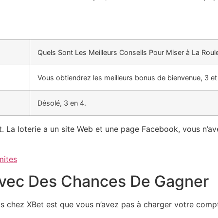
Quels Sont Les Meilleurs Conseils Pour Miser à La Roul
Vous obtiendrez les meilleurs bonus de bienvenue, 3 et
Désolé, 3 en 4.
. La loterie a un site Web et une page Facebook, vous n’avez
mites
vec Des Chances De Gagner
chez XBet est que vous n’avez pas à charger votre compte 