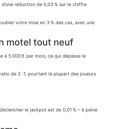
 d’une réduction de 0,03 % sur le chiffre
doubler votre mise en 3 % des cas, avec une
n motel tout neuf
e à 5 000 € par mois, ce qui dépasse le
tio de 2 : 1, pourtant la plupart des joueurs
déclencher le jackpot est de 0,01 % – à peine