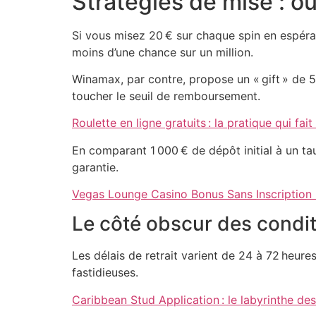
Stratégies de mise : o
Si vous misez 20 € sur chaque spin en espéran
moins d’une chance sur un million.
Winamax, par contre, propose un « gift » de 
toucher le seuil de remboursement.
Roulette en ligne gratuits : la pratique qui fa
En comparant 1 000 € de dépôt initial à un ta
garantie.
Vegas Lounge Casino Bonus Sans Inscription Fr
Le côté obscur des conditi
Les délais de retrait varient de 24 à 72 heur
fastidieuses.
Caribbean Stud Application : le labyrinthe de