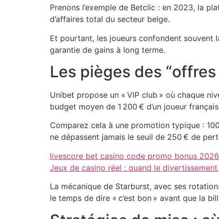
Prenons l’exemple de Betclic : en 2023, la plat
d’affaires total du secteur belge.
Et pourtant, les joueurs confondent souvent 
garantie de gains à long terme.
Les pièges des “offres
Unibet propose un « VIP club » où chaque niv
budget moyen de 1 200 € d’un joueur français
Comparez cela à une promotion typique : 100 €
ne dépassent jamais le seuil de 250 € de per
livescore bet casino code promo bonus 2026 
Jeux de casino réel : quand le divertissemen
La mécanique de Starburst, avec ses rotations
le temps de dire « c’est bon » avant que la bi