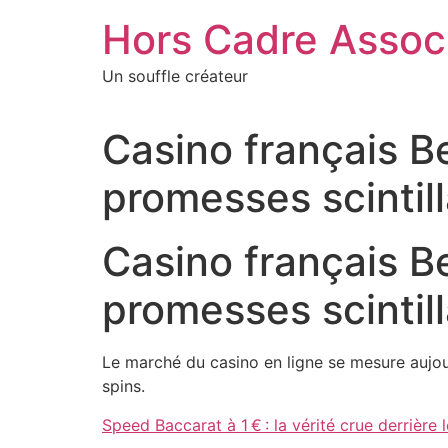
Aller
Hors Cadre Assoc
au
contenu
Un souffle créateur
Casino français Bel
promesses scintil
Casino français Bel
promesses scintil
Le marché du casino en ligne se mesure aujourd
spins.
Speed Baccarat à 1 € : la vérité crue derrière 