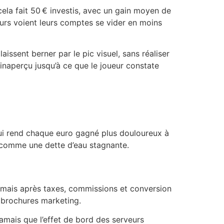
ela fait 50 € investis, avec un gain moyen de
ueurs voient leurs comptes se vider en moins
aissent berner par le pic visuel, sans réaliser
inaperçu jusqu’à ce que le joueur constate
qui rend chaque euro gagné plus douloureux à
e comme une dette d’eau stagnante.
, mais après taxes, commissions et conversion
 brochures marketing.
jamais que l’effet de bord des serveurs