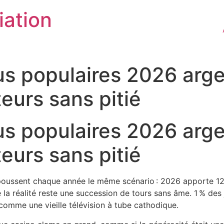
iation
s populaires 2026 argen
eurs sans pitié
s populaires 2026 argen
eurs sans pitié
oussent chaque année le même scénario : 2026 apporte 12
e la réalité reste une succession de tours sans âme. 1 % des
 comme une vieille télévision à tube cathodique.