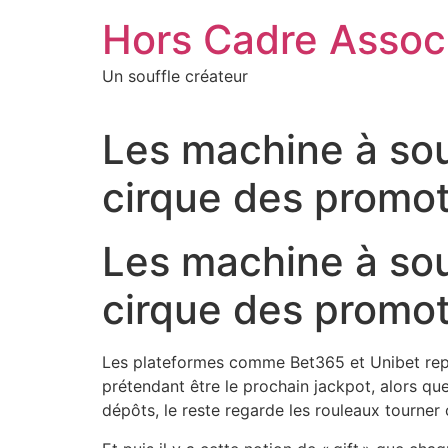
Aller
Hors Cadre Assoc
au
contenu
Un souffle créateur
Les machine à sou
cirque des promot
Les machine à sou
cirque des promot
Les plateformes comme Bet365 et Unibet rep
prétendant être le prochain jackpot, alors qu
dépôts, le reste regarde les rouleaux tourner