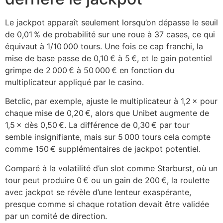
Le jackpot apparaît seulement lorsqu’on dépasse le seuil
de 0,01 % de probabilité sur une roue à 37 cases, ce qui
équivaut à 1/10 000 tours. Une fois ce cap franchi, la
mise de base passe de 0,10 € à 5 €, et le gain potentiel
grimpe de 2 000 € à 50 000 € en fonction du
multiplicateur appliqué par le casino.
Betclic, par exemple, ajuste le multiplicateur à 1,2 × pour
chaque mise de 0,20 €, alors que Unibet augmente de
1,5 × dès 0,50 €. La différence de 0,30 € par tour
semble insignifiante, mais sur 5 000 tours cela compte
comme 150 € supplémentaires de jackpot potentiel.
Comparé à la volatilité d’un slot comme Starburst, où un
tour peut produire 0 € ou un gain de 200 €, la roulette
avec jackpot se révèle d’une lenteur exaspérante,
presque comme si chaque rotation devait être validée
par un comité de direction.