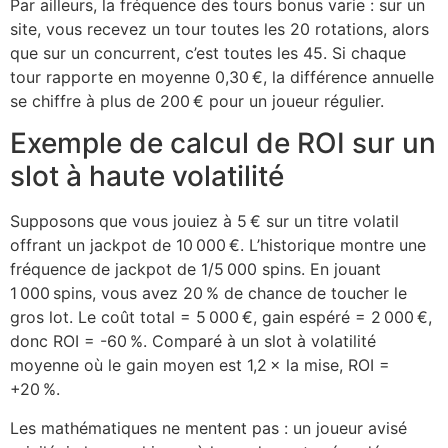
Par ailleurs, la fréquence des tours bonus varie : sur un
site, vous recevez un tour toutes les 20 rotations, alors
que sur un concurrent, c’est toutes les 45. Si chaque
tour rapporte en moyenne 0,30 €, la différence annuelle
se chiffre à plus de 200 € pour un joueur régulier.
Exemple de calcul de ROI sur un
slot à haute volatilité
Supposons que vous jouiez à 5 € sur un titre volatil
offrant un jackpot de 10 000 €. L’historique montre une
fréquence de jackpot de 1/5 000 spins. En jouant
1 000 spins, vous avez 20 % de chance de toucher le
gros lot. Le coût total = 5 000 €, gain espéré = 2 000 €,
donc ROI = -60 %. Comparé à un slot à volatilité
moyenne où le gain moyen est 1,2 × la mise, ROI =
+20 %.
Les mathématiques ne mentent pas : un joueur avisé