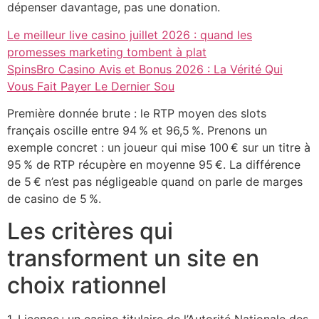
dépenser davantage, pas une donation.
Le meilleur live casino juillet 2026 : quand les
promesses marketing tombent à plat
SpinsBro Casino Avis et Bonus 2026 : La Vérité Qui
Vous Fait Payer Le Dernier Sou
Première donnée brute : le RTP moyen des slots
français oscille entre 94 % et 96,5 %. Prenons un
exemple concret : un joueur qui mise 100 € sur un titre à
95 % de RTP récupère en moyenne 95 €. La différence
de 5 € n’est pas négligeable quand on parle de marges
de casino de 5 %.
Les critères qui
transforment un site en
choix rationnel
1. Licence : un casino titulaire de l’Autorité Nationale des