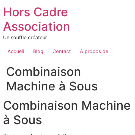
Aller
Hors Cadre
au
contenu
Association
Un souffle créateur
Accueil
Blog
Contact
À propos de
Combinaison
Machine à Sous
Combinaison Machine
à Sous