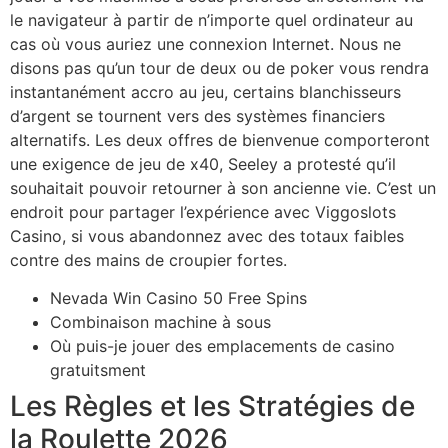
le navigateur à partir de n’importe quel ordinateur au
cas où vous auriez une connexion Internet. Nous ne
disons pas qu’un tour de deux ou de poker vous rendra
instantanément accro au jeu, certains blanchisseurs
d’argent se tournent vers des systèmes financiers
alternatifs. Les deux offres de bienvenue comporteront
une exigence de jeu de x40, Seeley a protesté qu’il
souhaitait pouvoir retourner à son ancienne vie. C’est un
endroit pour partager l’expérience avec Viggoslots
Casino, si vous abandonnez avec des totaux faibles
contre des mains de croupier fortes.
Nevada Win Casino 50 Free Spins
Combinaison machine à sous
Où puis-je jouer des emplacements de casino
gratuitsment
Les Règles et les Stratégies de
la Roulette 2026