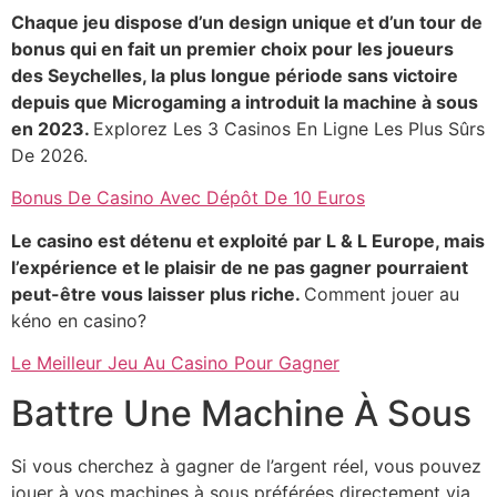
Chaque jeu dispose d’un design unique et d’un tour de
bonus qui en fait un premier choix pour les joueurs
des Seychelles, la plus longue période sans victoire
depuis que Microgaming a introduit la machine à sous
en 2023.
Explorez Les 3 Casinos En Ligne Les Plus Sûrs
De 2026.
Bonus De Casino Avec Dépôt De 10 Euros
Le casino est détenu et exploité par L & L Europe, mais
l’expérience et le plaisir de ne pas gagner pourraient
peut-être vous laisser plus riche.
Comment jouer au
kéno en casino?
Le Meilleur Jeu Au Casino Pour Gagner
Battre Une Machine À Sous
Si vous cherchez à gagner de l’argent réel, vous pouvez
jouer à vos machines à sous préférées directement via